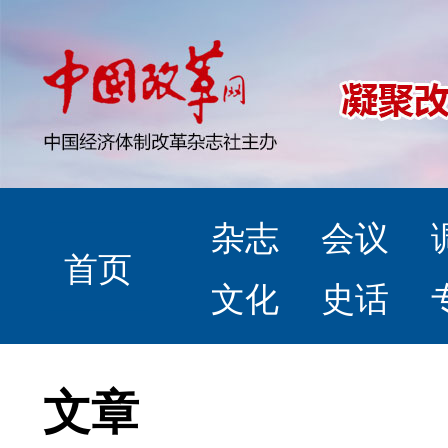
杂志
会议
首页
文化
史话
文章