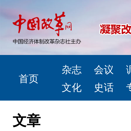
杂志
会议
首页
文化
史话
文章