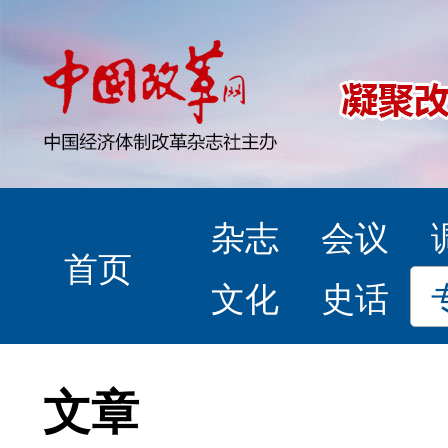
杂志
会议
首页
文化
史话
文章