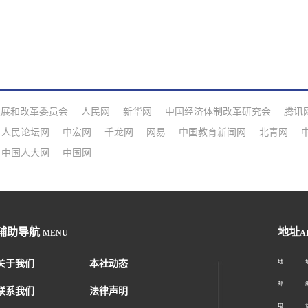
发展和改革委员会
人民网
新华网
中国经济体制改革研究会
腾讯
人民论坛网
中宏网
千龙网
网易
中国教育新闻网
北青网
中国人大网
中国网
辅助导航
地址
MENU
A
关于我们
本社动态
地 址：
邮 编：1
联系我们
法律声明
电 话：01