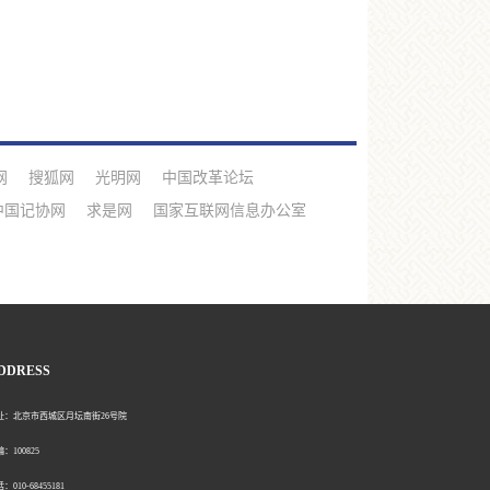
网
搜狐网
光明网
中国改革论坛
中国记协网
求是网
国家互联网信息办公室
DDRESS
北京市西城区月坛南街26号院
00825
0-68455181