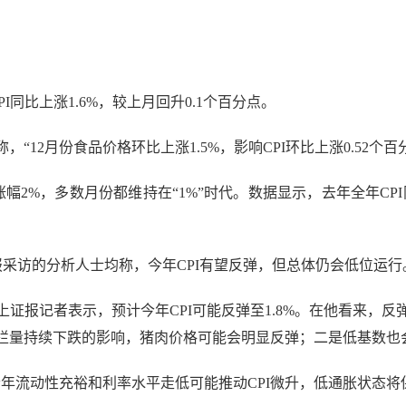
同比上涨1.6%，较上月回升0.1个百分点。
2月份食品价格环比上涨1.5%，影响CPI环比上涨0.52个百
2%，多数月份都维持在“1%”时代。数据显示，去年全年CPI同
采访的分析人士均称，今年CPI有望反弹，但总体仍会低位运行
报记者表示，预计今年CPI可能反弹至1.8%。在他看来，反
栏量持续下跌的影响，猪肉价格可能会明显反弹；二是低基数也
流动性充裕和利率水平走低可能推动CPI微升，低通胀状态将