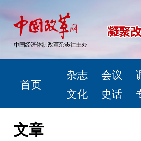
杂志
会议
首页
文化
史话
文章