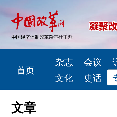
杂志
会议
首页
文化
史话
文章