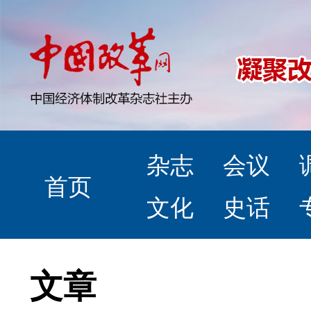
杂志
会议
首页
文化
史话
文章