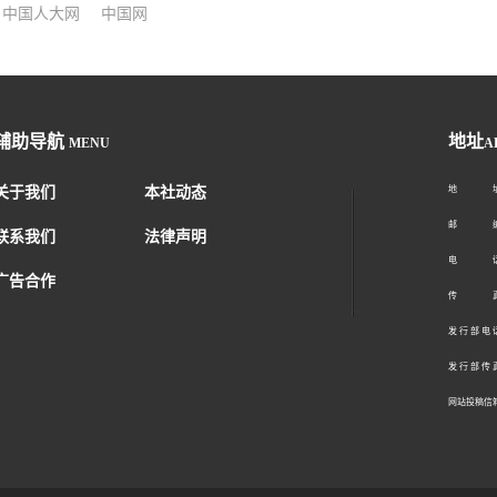
中国人大网
中国网
辅助导航
地址
MENU
A
关于我们
本社动态
地 址：
邮 编：1
联系我们
法律声明
电 话：01
广告合作
传 真：01
发 行 部 电 话
发 行 部 传 真
网站投稿信箱： 