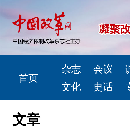
杂志
会议
首页
文化
史话
文章