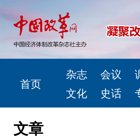
杂志
会议
首页
文化
史话
文章