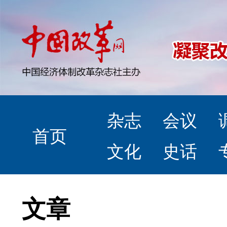
杂志
会议
首页
文化
史话
文章