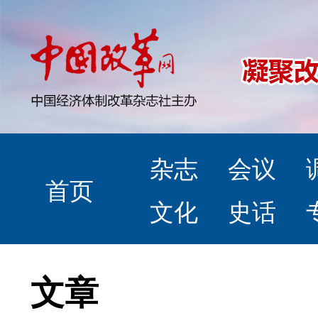
杂志
会议
首页
文化
史话
文章