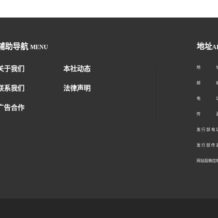
辅助导航
地址
MENU
A
关于我们
本社动态
地 址：
邮 编：1
联系我们
法律声明
电 话：01
广告合作
传 真：01
发 行 部 电 话
发 行 部 传 真
网站投稿信箱： 