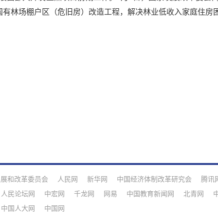
区、国有林场棚户区（危旧房）改造工程，解决林业低收入家庭住房
发展和改革委员会
人民网
新华网
中国经济体制改革研究会
腾讯
人民论坛网
中宏网
千龙网
网易
中国教育新闻网
北青网
中国人大网
中国网