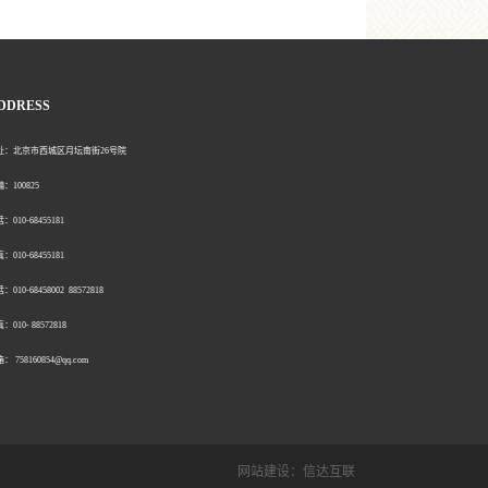
DDRESS
北京市西城区月坛南街26号院
00825
0-68455181
0-68455181
：010-68458002 88572818
：010- 88572818
758160854@qq.com
网站建设：
信达互联