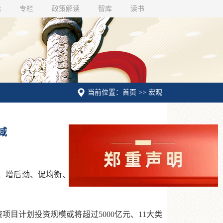
话
专栏
政策解读
智库
读书
当前位置：首页 >> 宏观
域
、增后劲、促均衡、上水平”的投资项目已在有
目计划投资规模或将超过5000亿元、11大类