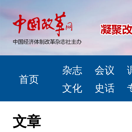
杂志
会议
首页
文化
史话
文章