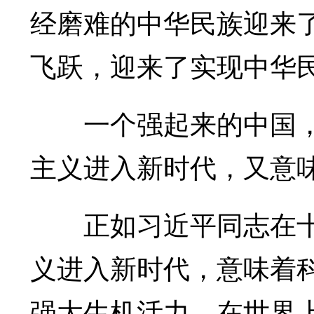
经磨难的中华民族迎来
飞跃，迎来了实现中华
一个强起来的中国，对
主义进入新时代，又意
正如习近平同志在十
义进入新时代，意味着科
强大生机活力，在世界