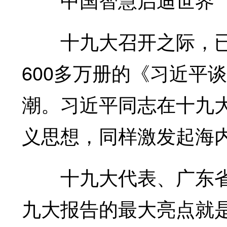
十九大召开之际，已在
600多万册的《习近平
潮。习近平同志在十九
义思想，同样激发起海
十九大代表、广东省
九大报告的最大亮点就