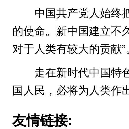
中国共产党人始终把
的使命。新中国建立不
对于人类有较大的贡献”
走在新时代中国特色
国人民，必将为人类作
友情链接: