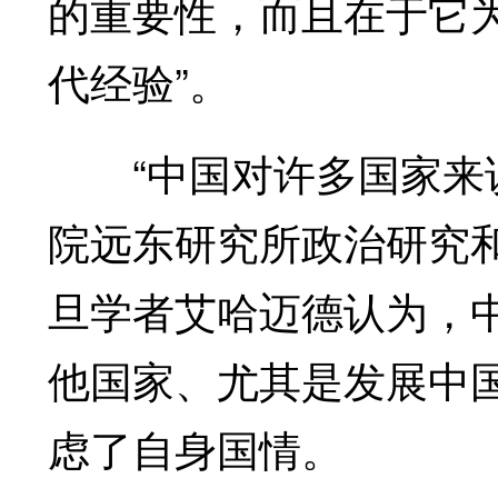
的重要性，而且在于它
代经验”。
“中国对许多国家来说
院远东研究所政治研究
旦学者艾哈迈德认为，
他国家、尤其是发展中
虑了自身国情。