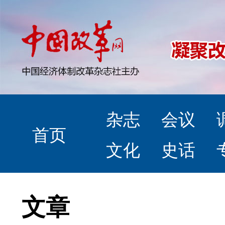
杂志
会议
首页
文化
史话
文章