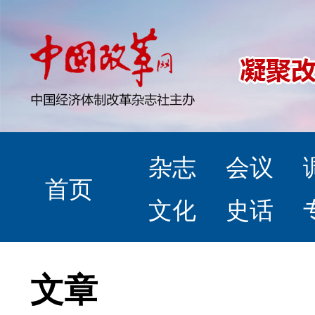
杂志
会议
首页
文化
史话
文章