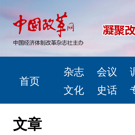
杂志
会议
首页
文化
史话
文章