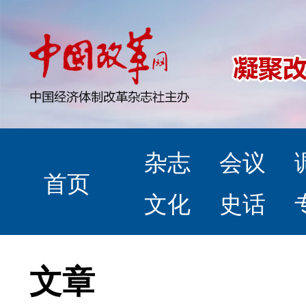
杂志
会议
首页
文化
史话
文章