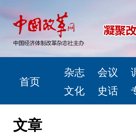
杂志
会议
首页
文化
史话
文章