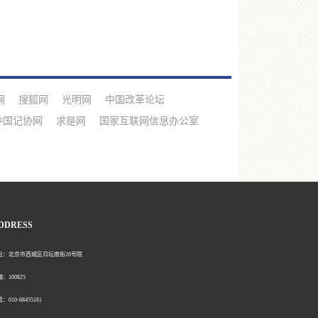
网
搜狐网
光明网
中国改革论坛
中国记协网
求是网
国家互联网信息办公室
DDRESS
北京市西城区月坛南街26号院
00825
0-68455181