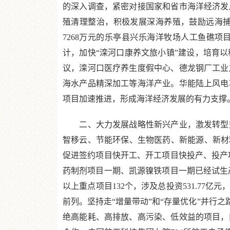
的深入调查，紧密对接国家和省市海洋经济发
殖清理整治，积极发展深海养殖，鼓励远海
7268万元的乐亭县兴乐海洋牧场人工鱼礁项
计，加快“滦河口康养文旅小镇”建设，培育
议，滦河口医疗养生度假中心、德龙钢厂工业
海水产品精深加工等海洋产业。华能陆上风电
项目加速推进，形成海洋经济发展的有力支撑
二、大力发展战略性新兴产业，激发转型升
智移云、节能环保、生物医药、新能源、新材
促进签约项目快开工、开工项目快投产、投产
药制剂项目一期、凯源镍铁项目一期已经试生
以上重点项目132个，涉及总投资531.77
前列。坚持走“增量带动”和“存量优化”并行
绝高能耗、高排放、高污染、低效益的项目，