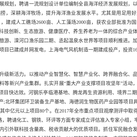
展规划，聘请一流规划设计单位编制全县海洋经济发展规划，
捕捞，深耕海洋牧场，提升海洋渔业发展水平。尤其是用足用好
目，建成人工礁场2600亩、人工藻场2000亩，获农业部批准为
以科技创新、生态旅游、健康医疗、养生养老为一体的综合产业
旅游、滦河口渔乐园二期、丞起温泉水世界等项目顺利推进。
项目已建成并网发电，上海电气风机制造一期建成投产，投资1
。
级新活力。以推动产业智慧化、智慧产业化、跨界融合化、品
料等新兴产业集群。扎实开展“重大产业支撑项目攻坚年”活动，
项目快达效。河钢乐亭临港基地、腾龙再生资源利用、境界二期等
产;北环集团环卫装备生产基地、海德润生物医药产业园等项目
亿元，其中亿元以上项目80个。在2017年全市重点项目观摩测评
之路，聘请化工、钢铁、环评等方面专家成立评估准入专家小组，
内引外联科技含量高、税收贡献大的优质项目。抓住军民融合