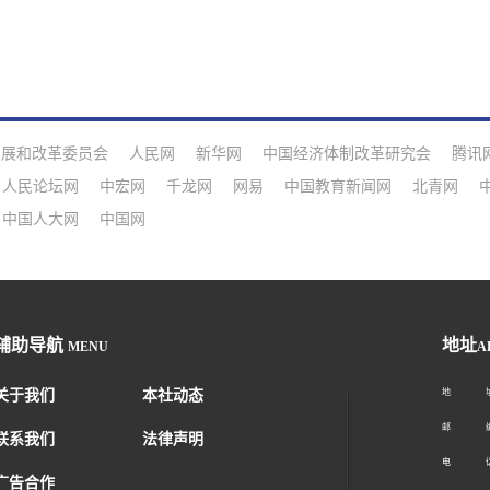
发展和改革委员会
人民网
新华网
中国经济体制改革研究会
腾讯
人民论坛网
中宏网
千龙网
网易
中国教育新闻网
北青网
中国人大网
中国网
辅助导航
地址
MENU
A
关于我们
本社动态
地 址：
邮 编：1
联系我们
法律声明
电 话：01
广告合作