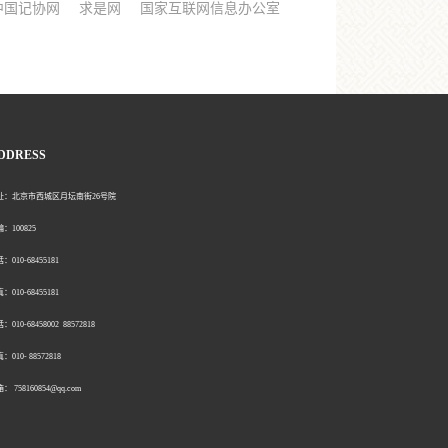
中国记协网
求是网
国家互联网信息办公室
DDRESS
北京市西城区月坛南街26号院
00825
0-68455181
0-68455181
：010-68458002 88572818
：010- 88572818
758160854@qq.com