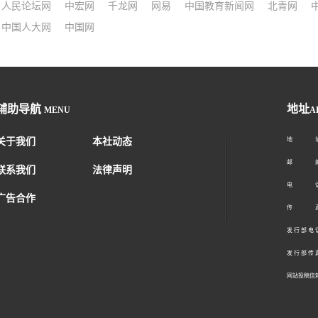
人民论坛网
中宏网
千龙网
网易
中国教育新闻网
北青网
中国人大网
中国网
辅助导航
地址
MENU
A
关于我们
本社动态
地 址：
邮 编：1
联系我们
法律声明
电 话：01
广告合作
传 真：01
发 行 部 电 话
发 行 部 传 真
网站投稿信箱： 