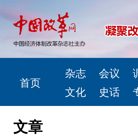
杂志
会议
首页
文化
史话
文章