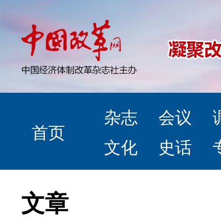
杂志
会议
首页
文化
史话
文章