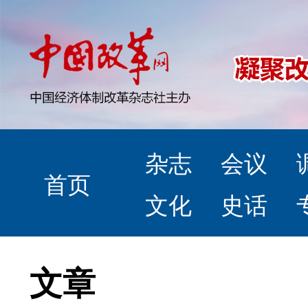
杂志
会议
首页
文化
史话
文章