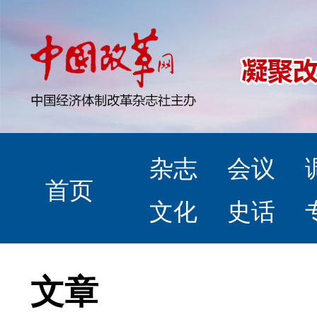
杂志
会议
首页
文化
史话
文章