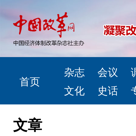
杂志
会议
首页
文化
史话
文章