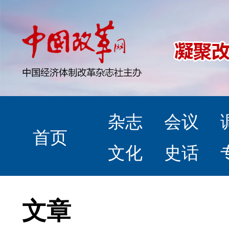
杂志
会议
首页
文化
史话
文章