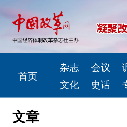
杂志
会议
首页
文化
史话
文章