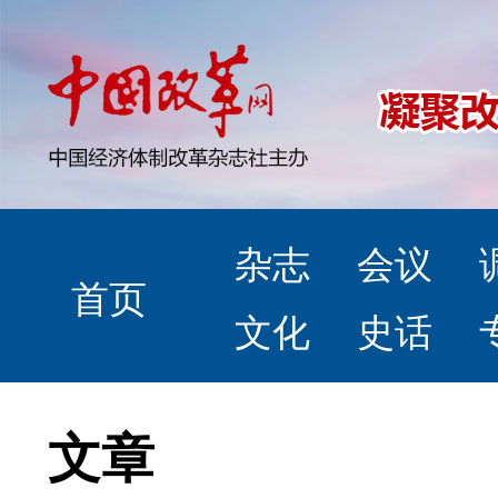
杂志
会议
首页
文化
史话
文章