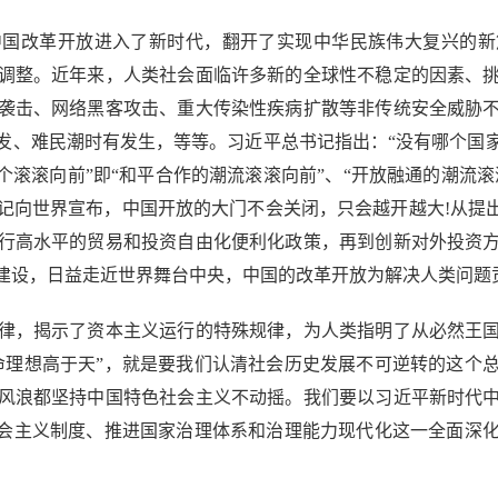
改革开放进入了新时代，翻开了实现中华民族伟大复兴的新
调整。近年来，人类社会面临许多新的全球性不稳定的因素、
袭击、网络黑客攻击、重大传染性疾病扩散等非传统安全威胁
发、难民潮时有发生，等等。习近平总书记指出：“没有哪个国
个滚滚向前”即“和平合作的潮流滚滚向前”、“开放融通的潮流滚
记向世界宣布，中国开放的大门不会关闭，只会越开越大!从提出
行高水平的贸易和投资自由化便利化政策，再到创新对外投资
建设，日益走近世界舞台中央，中国的改革开放为解决人类问题
，揭示了资本主义运行的特殊规律，为人类指明了从必然王国
命理想高于天”，就是要我们认清社会历史发展不可逆转的这个
风浪都坚持中国特色社会主义不动摇。我们要以习近平新时代
社会主义制度、推进国家治理体系和治理能力现代化这一全面深