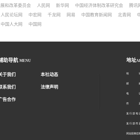
发展和改革委员会
人民网
新华网
中国经济体制改革研究会
腾讯
人民论坛网
中宏网
千龙网
网易
中国教育新闻网
北青网
中国人大网
中国网
辅助导航
地址
MENU
A
关于我们
本社动态
地 址：
邮 编：1
联系我们
法律声明
电 话：01
广告合作
传 真：01
发 行 部 电 话
发 行 部 传 真
网站投稿信箱： 