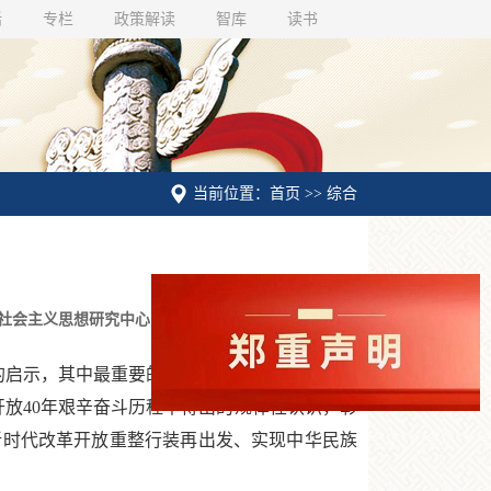
话
专栏
政策解读
智库
读书
当前位置：首页 >> 综合
社会主义思想研究中心
的启示，其中最重要的一条就是，一个国家、一
放40年艰辛奋斗历程中得出的规律性认识，彰
新时代改革开放重整行装再出发、实现中华民族