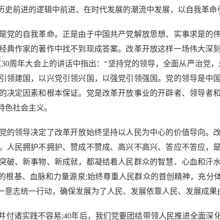
史前进的逻辑中前进、在时代发展的潮流中发展，以自我革命引
党的自我革命。正是由于中国共产党解放思想、实事求是的伟
经典作家的著作中找不到现成答案。改革开放这样一场伟大深
30周年大会上的讲话中指出：“坚持党的领导，全面从严治党
引领建国，以兴党引领兴国，以强党引领强国。党的领导是中
的决定因素和根本保证。党是改革开放事业的开辟者、领导者
特色社会主义。
的领导决定了改革开放始终坚持以人民为中心的价值导向。改
。人民拥护不拥护、赞成不赞成、高兴不高兴、答应不答应，
突破、新事物、新成就，都凝结着人民群众的智慧、心血和汗水
的根基、血脉和力量源泉;始终尊重人民群众的首创精神，充分
一意志统一行动，确保发展为了人民、发展依靠人民、发展成果
付诸实践不容易;40年后，我们党要团结带领人民推进全面深