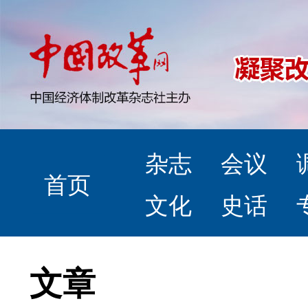
杂志
会议
首页
文化
史话
文章