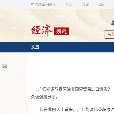
中国改革网首页
杂志
会议
调研
文章
广汇能源取得原油非国营贸易进口资质的一纸
久便强势涨停。
但在业内人士看来，广汇能源此番获原油进