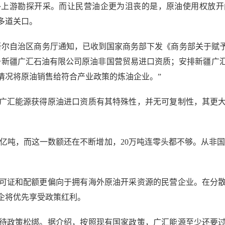
外上游勘探开采。而让民营油企更为沮丧的是，原油使用权放开
多道关口。
尔自治区商务厅通知，已收到国家商务部下发《商务部关于赋
新疆广汇石油有限公司原油非国营贸易进口资质；安排新疆广汇
情况将原油销售给符合产业政策的炼油企业。”
汇能源获得原油进口资质有其特殊性，并无可复制性，其更大
吨，而这一数额还在不断增加，20万吨连零头都不够。从非国营贸易
证和配额更偏向于拥有海外原油开采资源的民营企业。在分散
企将优先享受政策红利。
政策松绑。据介绍，按照现有国家政策，广汇能源至少还要过