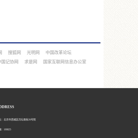
网
搜狐网
光明网
中国改革论坛
中国记协网
求是网
国家互联网信息办公室
DDRESS
北京市西城区月坛南街26号院
00825