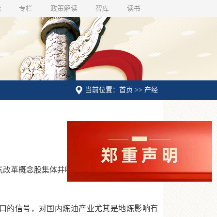
话
专栏
政策解读
智库
读书
当前位置：首页 >> 产经
气改革概念股集体井喷，广汇能源更是开盘后不
口的信号，对国内炼油产业尤其是地炼影响有