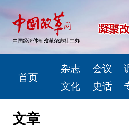
杂志
会议
首页
文化
史话
文章