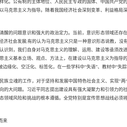
样化。公有制的主体地位、人民民主专政的国体、中国共产党
以马克思主义为指导。随着我国经济社会深刻变革、利益格局
醒的问题意识和强大的政治定力。当前，意识形态领域还存在
经济社会发展;有的认为马克思主义只是一种意识形态说教，没
认识到，我们自身对马克思主义的理解、运用、建设等亟须改
思主义基本立场、观点、方法上，在建设以马克思主义为指导
边缘化、空泛化、标签化，在一些学科中“失语”、教材中“失踪”
族立魂的工作，对于坚持和发展中国特色社会主义、实现“两个
向的大问题。习近平同志提出建设具有强大凝聚力和引领力的
态领域风险和挑战的根本遵循。全党特别是宣传思想战线必须
而来