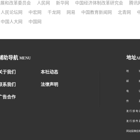
发展和改革委员会
人民网
新华网
中国经济体制改革研究会
腾讯
人民论坛网
中宏网
千龙网
网易
中国教育新闻网
北青网
中国人大网
中国网
辅助导航
地址
MENU
A
关于我们
本社动态
地 址：
邮 编：1
联系我们
法律声明
电 话：01
广告合作
传 真：01
发 行 部 电 话
发 行 部 传 真
网站投稿信箱： 