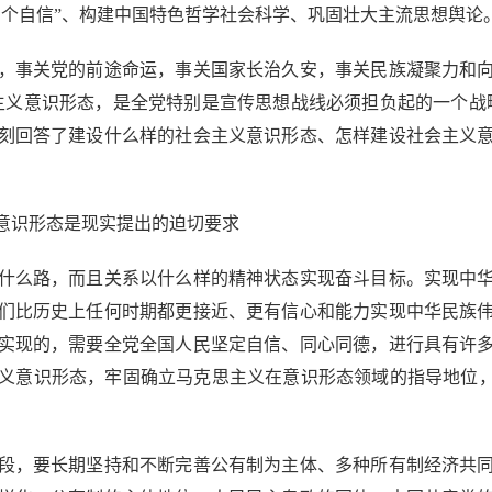
四个自信”、构建中国特色哲学社会科学、巩固壮大主流思想舆论
事关党的前途命运，事关国家长治久安，事关民族凝聚力和向
主义意识形态，是全党特别是宣传思想战线必须担负起的一个战
刻回答了建设什么样的社会主义意识形态、怎样建设社会主义
识形态是现实提出的迫切要求
么路，而且关系以什么样的精神状态实现奋斗目标。实现中华
们比历史上任何时期都更接近、更有信心和能力实现中华民族
实现的，需要全党全国人民坚定自信、同心同德，进行具有许
义意识形态，牢固确立马克思主义在意识形态领域的指导地位，
，要长期坚持和不断完善公有制为主体、多种所有制经济共同