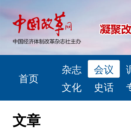
杂志
会议
首页
文化
史话
文章