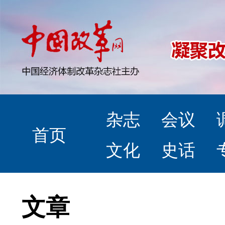
杂志
会议
首页
文化
史话
文章