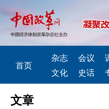
杂志
会议
首页
文化
史话
文章