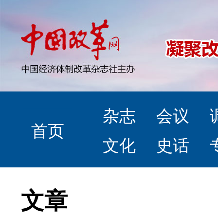
杂志
会议
首页
文化
史话
文章