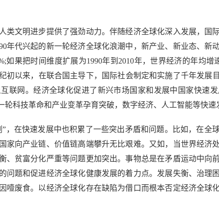
类文明进步提供了强劲动力。伴随经济全球化深入发展，国际
90年代兴起的新一轮经济全球化浪潮中，新产业、新业态、新
05%;如果把时间维度扩展为1990年到2010年，世界经济的年
初以来，在联合国主导下，国际社会制定和实施了千年发展目标
用上互联网。经济全球化促进了新兴市场国家和发展中国家快速
一轮科技革命和产业变革孕育突破，数字经济、人工智能等快速
”，在快速发展中也积累了一些突出矛盾和问题。比如，在全球
国家向产业链、价值链高端攀升无比艰难。又如，当世界经济
衡、贫富分化严重等问题更加突出。事物总是在矛盾运动中向
的问题和促进经济全球化健康发展的着力点。发展失衡、治理
因噎废食。以经济全球化存在缺陷为借口而根本否定经济全球