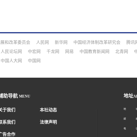
发展和改革委员会
人民网
新华网
中国经济体制改革研究会
腾讯
人民论坛网
中宏网
千龙网
网易
中国教育新闻网
北青网
中国人大网
中国网
辅助导航
地址
MENU
A
关于我们
本社动态
地 址：
邮 编：1
联系我们
法律声明
电 话：01
广告合作