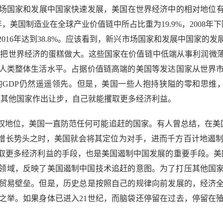
家和发展中国家快速发展，美国在世界经济中的相对地位有所
95年，美国制造业在全球产业价值链中所占比重为19.9%，2008
016年达到38.8%。应该看到，新兴市场国家和发展中国家的
力把世界经济的蛋糕做大。这些国家在价值链中低端从事利润微
人类整体生活水平。占据价值链高端的美国等发达国家从世界
GDP仍然遥遥领先。但是，美国一些人抱持狭隘的零和思维
迫其他国家作出让步，自己就能攫取更多经济利益。
位，美国一直防范任何可能追赶的国家。有人曾总结，在美国国
劲增长势头之时，美国就会将其定位为对手，进而千方百计地遏
取更多经济利益的手段，也是美国遏制中国发展的重要手段。美国
科技领域，反映了美国遏制中国技术追赶的意图。为了打压其他国
贸易壁垒。但是，历史总是按照自己的规律向前发展的，经济
之举。如果身体已进入21世纪，而脑袋还停留在过去，停留在