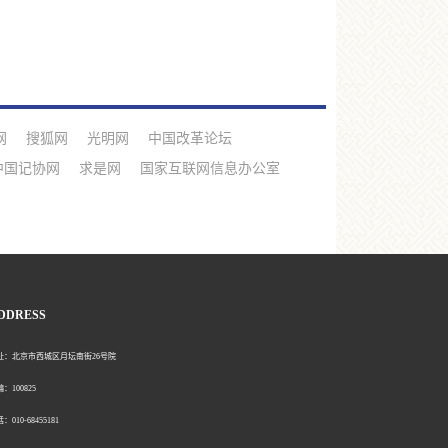
网
搜狐网
光明网
中国改革论坛
中国记协网
求是网
国家互联网信息办公室
DDRESS
北京市西城区月坛南街26号院
00825
0-68455181