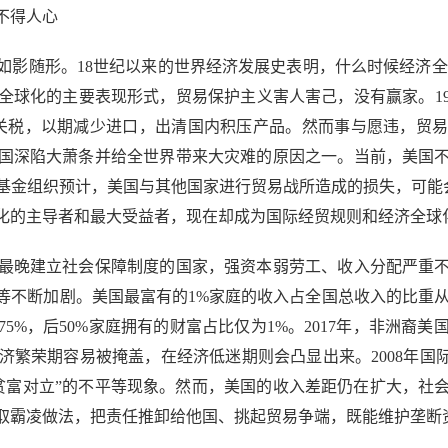
不得人心
随形。18世纪以来的世界经济发展史表明，什么时候经济全
全球化的主要表现形式，贸易保护主义害人害己，没有赢家。19
关税，以期减少进口，出清国内积压产品。然而事与愿违，贸
国深陷大萧条并给全世界带来大灾难的原因之一。当前，美国
金组织预计，美国与其他国家进行贸易战所造成的损失，可能会使
全球化的主导者和最大受益者，现在却成为国际经贸规则和经济全
晚建立社会保障制度的国家，强资本弱劳工、收入分配严重不
不断加剧。美国最富有的1%家庭的收入占全国总收入的比重从197
%，后50%家庭拥有的财富占比仅为1%。2017年，非洲裔美国
在经济繁荣期容易被掩盖，在经济低迷期则会凸显出来。2008年国
%贫富对立”的不平等现象。然而，美国的收入差距仍在扩大，
取霸凌做法，把责任推卸给他国、挑起贸易争端，既能维护垄断