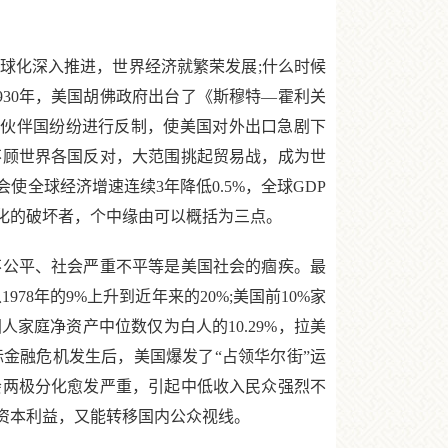
球化深入推进，世界经济就繁荣发展;什么时候
30年，美国胡佛政府出台了《斯穆特—霍利关
易伙伴国纷纷进行反制，使美国对外出口急剧下
不顾世界各国反对，大范围挑起贸易战，成为世
全球经济增速连续3年降低0.5%，全球GDP
球化的破坏者，个中缘由可以概括为三点。
公平、社会严重不平等是美国社会的痼疾。最
8年的9%上升到近年来的20%;美国前10%家
人家庭净资产中位数仅为白人的10.29%，拉美
际金融危机发生后，美国爆发了“占领华尔街”运
社会两极分化愈发严重，引起中低收入民众强烈不
资本利益，又能转移国内公众视线。