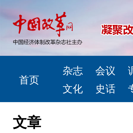
杂志
会议
首页
文化
史话
文章