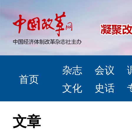
杂志
会议
首页
文化
史话
文章