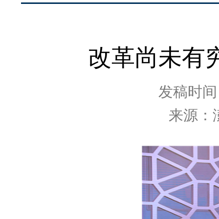
改革尚未有
发稿时间：2
来源：