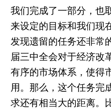
我们完成了一部分，也
来设定的目标和我们现
发现遗留的任务还非常的
届三中全会对于经济改
有序的市场体系，使得
用。那么，这个任务完
求还有相当大的距离。