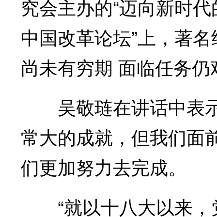
究会主办的“迈向新时
中国改革论坛”上，著
尚未有穷期 面临任务仍
吴敬琏在讲话中表示，
常大的成就，但我们面
们更加努力去完成。
“就以十八大以来，党