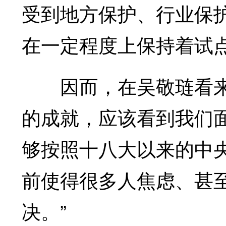
受到地方保护、行业保
在一定程度上保持着试点
因而，在吴敬琏看来，
的成就，应该看到我们
够按照十八大以来的中
前使得很多人焦虑、甚
决。”