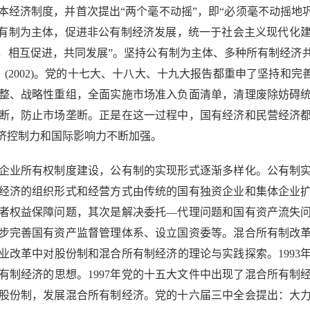
经济制度，并首次提出“两个毫不动摇”，即“必须毫不动摇地
公有制为主体，促进非公有制经济发展，统一于社会主义现代化
，相互促进，共同发展”。坚持公有制为主体、多种所有制经济
章》(2002)。党的十七大、十八大、十九大报告都重申了坚持和
整、战略性重组，全面实施市场准入负面清单，清理废除妨碍
断，防止市场垄断。正是在这一过程中，国有经济和民营经济
济控制力和国际影响力不断加强。
业所有权制度建设，公有制的实现形式逐渐多样化。公有制实
经济的组织形式和经营方式由传统的国有独资企业和集体企业
者权益保障问题，其次是解决委托—代理问题和国有资产流失问
步完善国有资产监督管理体系、设立国资委等。混合所有制改
业改革中对股份制和混合所有制经济的理论与实践探索。1993
制经济的思想。1997年党的十五大文件中出现了混合所有制经
股份制，发展混合所有制经济。党的十六届三中全会提出：大