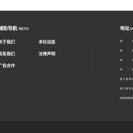
辅助导航
地址
MENU
A
关于我们
本社动态
地 址：
邮 编：1
联系我们
法律声明
电 话：01
广告合作
传 真：01
发 行 部 电 话
发 行 部 传 真
网站投稿信箱： 