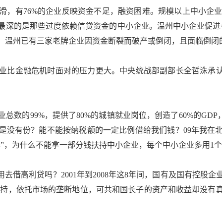
76%的企业反映资金不足，融资困难。规模以上中小企业亏损面
最深的是那些过度依赖信贷资金的中小企业。温州中小企业促进
，温州已有三家老牌企业因资金断裂而破产或倒闭，且面临倒闭
比金融危机时面对的压力更大。中央统战部副部长全哲洙承认中
总数的99%，提供了80%的城镇就业岗位，创造了60%的GDP
是没有份？能不能按纳税额的一定比例借给我们钱？09年我在
”，为什么不能拿一部分钱扶持中小企业，每个中小企业多用1个人
借高利贷吗？2001年到2008年这8年间，国有及国有控股
照扶持，依托市场的垄断地位，可共和国长子的资产和收益却没有