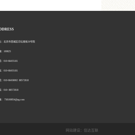
DDRESS
北京市西城区月坛南街26号院
00825
0-68455181
0-68455181
：010-68458002 88572818
：010- 88572818
758160854@qq.com
网站建设：
信达互联