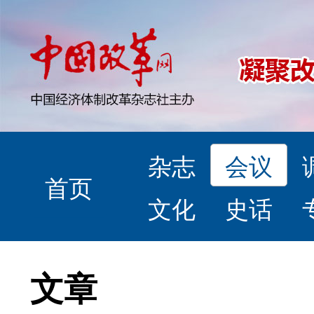
杂志
会议
首页
文化
史话
文章