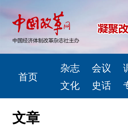
杂志
会议
首页
文化
史话
文章