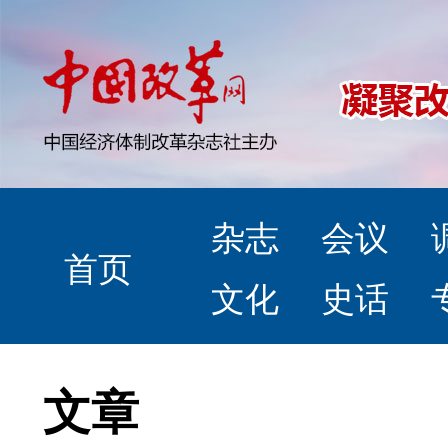
杂志
会议
首页
文化
史话
文章