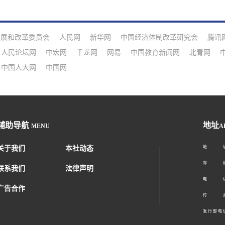
发展和改革委员会
人民网
新华网
中国经济体制改革研究会
腾讯
人民论坛网
中宏网
千龙网
网易
中国教育新闻网
北青网
中国人大网
中国网
辅助导航
地址
MENU
A
关于我们
本社动态
地 址：
邮 编：1
联系我们
法律声明
电 话：01
广告合作
传 真：01
发 行 部 电 话