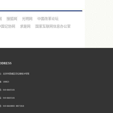
网
搜狐网
光明网
中国改革论坛
中国记协网
求是网
国家互联网信息办公室
DDRESS
北京市西城区月坛南街26号院
00825
0-68455181
0-68455181
：010-68458002 88572818