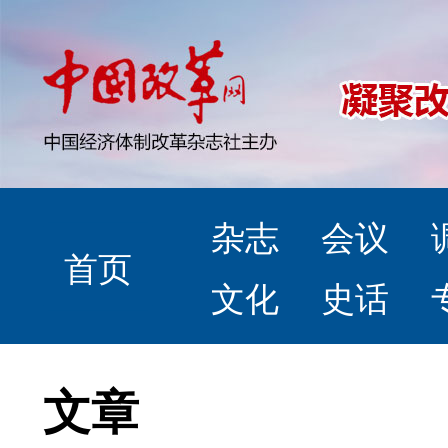
杂志
会议
首页
文化
史话
文章